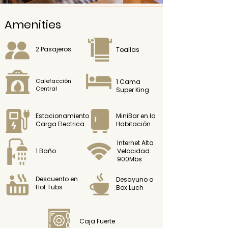
Amenities
2 Pasajeros
Toallas
Calefacción
1 Cama
Central
Super King
Estacionamiento
MiniBar en la
Carga Electrica
Habitación
Internet Alta
1 Baño
Velocidad
900Mbs
Descuento en
Desayuno o
Hot Tubs
Box Luch
Caja Fuerte