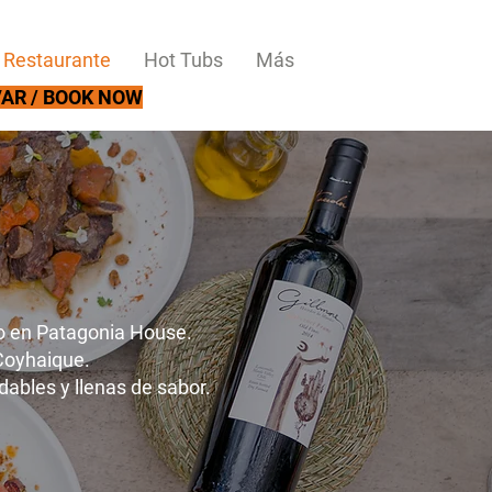
Restaurante
Hot Tubs
Más
AR / BOOK NOW
do en Patagonia House.
Coyhaique.
ables y llenas de sabor.
!