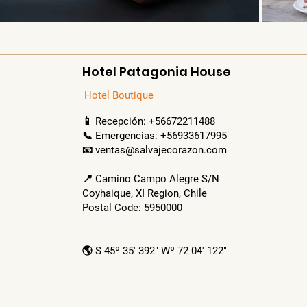
Hotel Patagonia House
Hotel Boutique
📱 Recepción: +56672211488
📞 Emergencias: +56933617995
📧 ventas@salvajecorazon.com
📍 Camino Campo Alegre S/N
Coyhaique, XI Region, Chile
Postal Code: 5950000
🌎 S 45º 35' 392" Wº 72 04' 122"