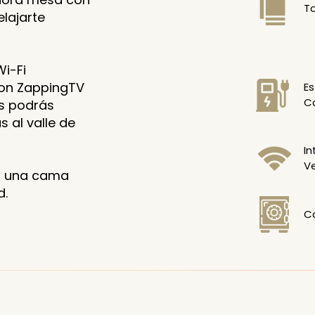
To
elajarte
Wi-Fi
con ZappingTV
E
Ca
es podrás
 al valle de
In
V
ar una cama
d.
Ca