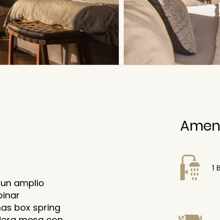
Ameni
1 
, un amplio
binar
as box spring
edora mesa con