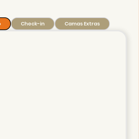
o
Check-in
Camas Extras