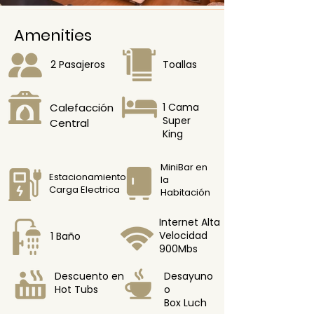
Amenities
2 Pasajeros
Toallas
Calefacción
1 Cama
Super
Central
King
MiniBar en
Estacionamiento
la
Carga Electrica
Habitación
Internet Alta
Velocidad
1 Baño
900Mbs
Descuento en
Desayuno
Hot Tubs
o
Box Luch